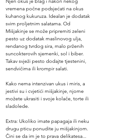
Njen okus je blag i nakon nekog 
vremena počne podsjećati na okus 
kuhanog kukuruza. Idealan je dodatak 
svim proljetnim salatama. Od 
Mišjakinje se može pripremiti zeleni 
pesto uz dodatak maslinovog ulja, 
rendanog tvrdog sira, malo prženih 
suncokterovih sjemenki, sol i biber. 
Takav svježi pesto dodajte tjestenini, 
sendvičima ili krompir salati.
Kako nema intenzivan ukus i miris, a 
jestivi su i cvjetići mišjakinje, njome 
možete ukrasiti i svoje kolače, torte ili 
sladolede.
Extra: Ukoliko imate papagaja ili neku 
drugu pticu ponudite ju mišjakinjom. 
Čini se da im je to prava delikatesa... 