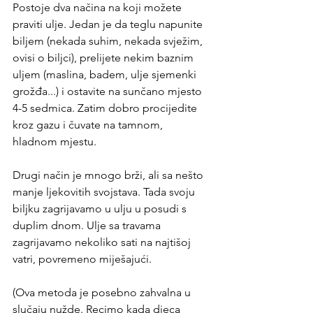
Postoje dva načina na koji možete 
praviti ulje. Jedan je da teglu napunite 
biljem (nekada suhim, nekada svježim, 
ovisi o biljci), prelijete nekim baznim 
uljem (maslina, badem, ulje sjemenki 
grožđa...) i ostavite na sunčano mjesto 
4-5 sedmica. Zatim dobro procijedite 
kroz gazu i čuvate na tamnom, 
hladnom mjestu.
Drugi način je mnogo brži, ali sa nešto 
manje ljekovitih svojstava. Tada svoju 
biljku zagrijavamo u ulju u posudi s 
duplim dnom. Ulje sa travama 
zagrijavamo nekoliko sati na najtišoj 
vatri, povremeno miješajući.
(Ova metoda je posebno zahvalna u 
slučaju nužde. Recimo kada djeca 