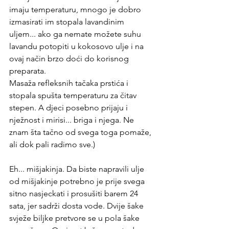
imaju temperaturu, mnogo je dobro 
izmasirati im stopala lavandinim 
uljem... ako ga nemate možete suhu 
lavandu potopiti u kokosovo ulje i na 
ovaj način brzo doći do korisnog 
preparata.
Masaža refleksnih tačaka prstića i 
stopala spušta temperaturu za čitav 
stepen. A djeci posebno prijaju i 
nježnost i mirisi... briga i njega. Ne 
znam šta tačno od svega toga pomaže, 
ali dok pali radimo sve.)
Eh... mišjakinja. Da biste napravili ulje 
od mišjakinje potrebno je prije svega 
sitno nasjeckati i prosušiti barem 24 
sata, jer sadrži dosta vode. Dvije šake 
svježe biljke pretvore se u pola šake 