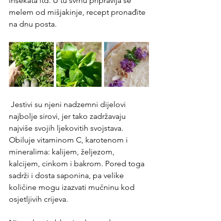
insekata itd. U tu svrhu pripravlja se 
melem od mišjakinje, recept pronađite 
na dnu posta.
 Jestivi su njeni nadzemni dijelovi 
najbolje sirovi, jer tako zadržavaju 
najviše svojih ljekovitih svojstava. 
Obiluje vitaminom C, karotenom i 
mineralima: kalijem, željezom, 
kalcijem, cinkom i bakrom. Pored toga 
sadrži i dosta saponina, pa velike 
količine mogu izazvati mučninu kod 
osjetljivih crijeva.