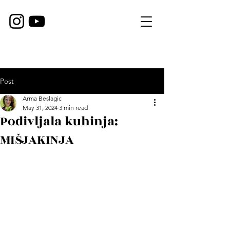
Post
Arma Beslagic
May 31, 2024
3 min read
Podivljala kuhinja:
MIŠJAKINJA