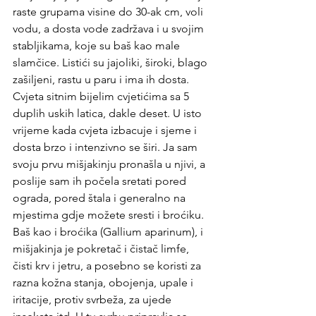
raste grupama visine do 30-ak cm, voli 
vodu, a dosta vode zadržava i u svojim 
stabljikama, koje su baš kao male 
slamčice. Listići su jajoliki, široki, blago 
zašiljeni, rastu u paru i ima ih dosta. 
Cvjeta sitnim bijelim cvjetićima sa 5 
duplih uskih latica, dakle deset. U isto 
vrijeme kada cvjeta izbacuje i sjeme i 
dosta brzo i intenzivno se širi. Ja sam 
svoju prvu mišjakinju pronašla u njivi, a 
poslije sam ih počela sretati pored 
ograda, pored štala i generalno na 
mjestima gdje možete sresti i broćiku. 
Baš kao i broćika (Gallium aparinum), i 
mišjakinja je pokretač i čistač limfe, 
čisti krv i jetru, a posebno se koristi za 
razna kožna stanja, obojenja, upale i 
iritacije, protiv svrbeža, za ujede 