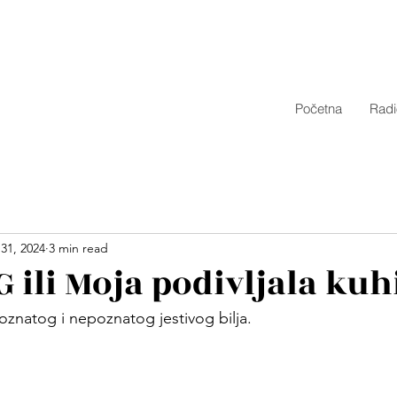
Početna
Radi
31, 2024
3 min read
 ili Moja podivljala kuh
oznatog i nepoznatog jestivog bilja.