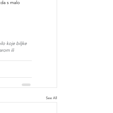
žda s malo 
o koje biljke 
rom ili 
See All