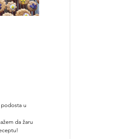
a podosta u 
kažem da žaru 
receptu!