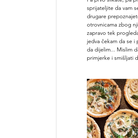
sprijateljite da vam 
drugare prepoznajete
otrovnicama zbog nji
zapravo tek progledali
jedva čekam da se i 
da dijelim... Mislim 
primjerke i smišljati 