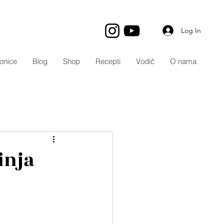
Log In
onice
Blog
Shop
Recepti
Vodič
O nama
inja