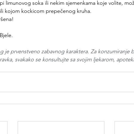
 kapi limunovog soka ili nekim sjemenkama koje volite, mo
ili kojom kockicom prepečenog kruha.
ršena!
Bjele.
g je prvenstveno zabavnog karaktera. Za konzumiranje bil
pravka, svakako se konsultujte sa svojim ljekarom, apoteka