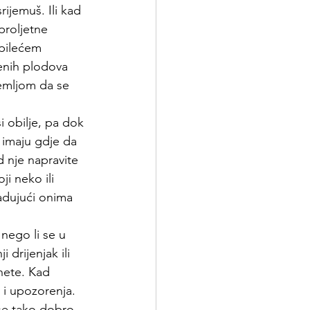
ijemuš. Ili kad 
proljetne 
 pilećem 
venih plodova 
zemljom da se 
i obilje, pa dok 
 imaju gdje da 
d nje napravite 
i neko ili 
radujući onima 
nego li se u 
 drijenjak ili 
nete. Kad 
 i upozorenja. 
 se tako dobro 