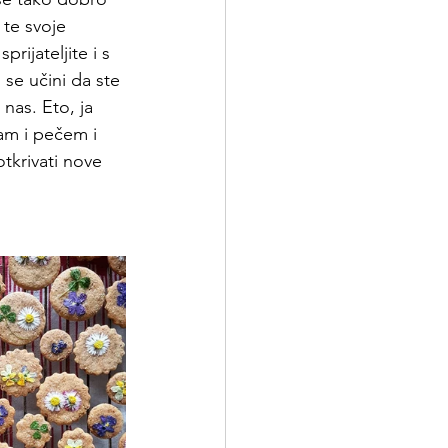
 te svoje 
ijateljite i s 
se učini da ste 
 nas. Eto, ja 
am i pečem i 
tkrivati nove  