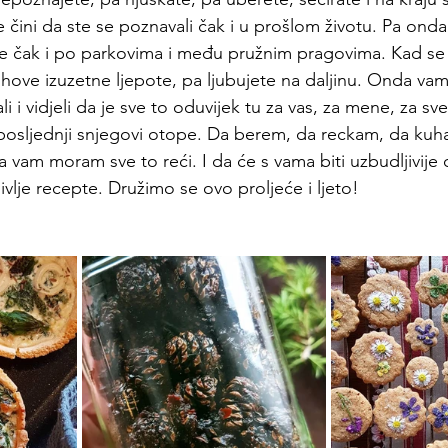
se čini da ste se poznavali čak i u prošlom životu. Pa onda
 čak i po parkovima i među pružnim pragovima. Kad se spr
hove izuzetne ljepote, pa ljubujete na daljinu. Onda vam 
 i vidjeli da je sve to oduvijek tu za vas, za mene, za sve
posljednji snjegovi otope. Da berem, da reckam, da kuh
da vam moram sve to reći. I da će s vama biti uzbudljivije o
divlje recepte. Družimo se ovo proljeće i ljeto!