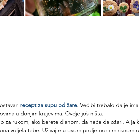
nostavan 
recept za supu od žare
. Već bi trebalo da je im
kovima u donjim krajevima. Ovdje još ništa.
šlo za rukom, ako berete dlanom, da neće da ožari. A ja 
i ona voljela tebe. Uživajte u ovom proljetnom mirisnom 