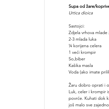
Supa od žare/kopriv
Urtica dioica
Sastojci:
Zdjela vrhova mlade 
2-3 mlada luka
¼ korijena celera
1 veći krompir
So,biber
Kašika masla
Voda (ako imate prili
Žaru dobro oprati i ob
Luk, celer i krompir 
povrće. Kuhati dok k
još malo sve zajedno 