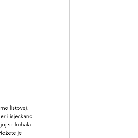
amo listove). 
er i isjeckano 
oj se kuhala i 
Možete je 