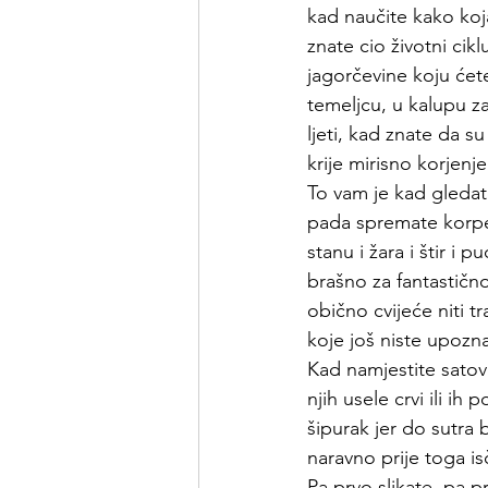
kad naučite kako koj
znate cio životni cik
jagorčevine koju ćete
temeljcu, u kalupu za 
ljeti, kad znate da s
krije mirisno korjenje
To vam je kad gledate
pada spremate korpe 
stanu i žara i štir i
brašno za fantastično
obično cvijeće niti t
koje još niste upozna
Kad namjestite satov
njih usele crvi ili ih
šipurak jer do sutra 
naravno prije toga is
Pa prvo slikate, pa p