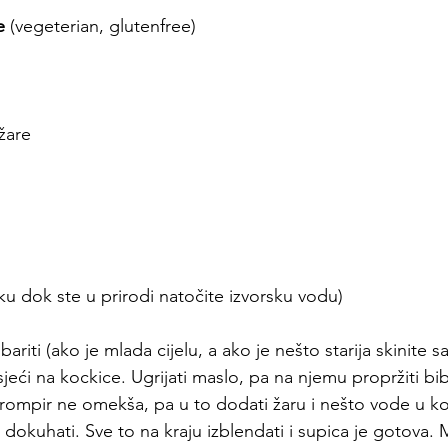
e 
(vegeterian, glutenfree)
žare
ku dok ste u prirodi natočite izvorsku vodu)
ariti (ako je mlada cijelu, a ako je nešto starija skinite s
isjeći na kockice. Ugrijati maslo, pa na njemu propržiti bib
rompir ne omekša, pa u to dodati žaru i nešto vode u koj
dokuhati. Sve to na kraju izblendati i supica je gotova. 