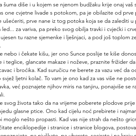
a šuma diše i u kojem se njenom budžaku krije onaj vaš sr
lus one cvjetne livade s potokom, pa je obilazite od prve 
 ušećeriti, prve nane iz tog potoka koja se da zalediti u
led... za variva, pa preko svog obilja travki i cvjećki i cr
u ujesen tu razne sjemenke i lješnjaci, a pod još toplom 
.
 nebo i čekate kišu, jer ono Sunce poslije te kiše donos
i teglice, glancate makaze i noževe, praznite frižider da
 pucavac i broćika. Kad suručicu ne berete za vazu već da o
 svjež ljetni kolač. To vam je ono kad za vas više ne postoj
ravka, već poznajete njihov miris na tanjiru, ponajviše se 
li.
e svog života tako da na vrijeme poberete plodove prije 
 pojedu glasne ptice. Ono kad cijelu noć prebirete i najmanji
bi moglo nešto propasti. Kad vas nije strah da nešto gric
čitate enciklopedije i stranice i stranice blogova, postova
repoznajete, pa njuškate, pa uberete, secirate i na kraju